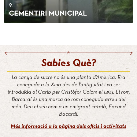
9.
CEMENTIRI MUNICIPAL
Sabies Què?
La canya de sucre no és una planta d’Amèrica. Era
coneguda a la Xina des de l’antiguitat i va ser
introduïda al Carib per Cristòfor Colom el 1493. El rom
Barcardí és una marca de rom coneguda arreu del
món. Deu el seu nom a un emigrant català, Facund
Bacardí.
Més informació a la pàgina dels oficis i activitats