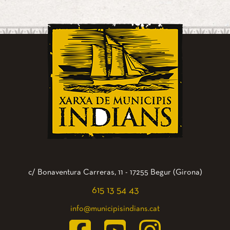
c/ Bonaventura Carreras, 11 - 17255 Begur (Girona)
615 13 54 43
info@municipisindians.cat